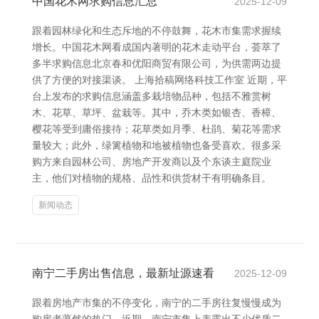
中国花木网求购信息汇总
2025-12-09
跟着园林绿化和生态斥地的不停鼓舞，花木市集需求握续
增长。中国花木网看成国内著明的花木走动平台，荟萃了
多半求购信息北京春和优阳商贸有限公司，为供需两边提
供了方便的对接渠谈。 上海拾稿网络科技工作室 近期，平
台上发布的求购信息涵盖多栽培物品种，包括不雅赏树
木、花草、草坪、盆栽等。其中，乔木类如银杏、香樟、
樱花等受到庸俗接待；花草类如月季、杜鹃、菊花等需求
量较大；此外，绿篱植物和地被植物也备受喜欢。很多采
购方来自园林公司、房地产开发商以及个东谈主庭院业
主，他们对植物的规格、品性和供货材干有明确条目。
新闻动态
南宁二手房出售信息，最新址源速看
2025-12-09
跟着房地产市集的不停变化，南宁的二手房往复慢慢成为