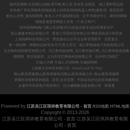
惠州泵阀网-水泵网|止回阀,调节阀,离心泵,管道泵,自吸泵,
镇江塑料营运部
科技推广和应用服务|智能机器人的研发|智能机器人销售|服务消
银安宾馆
衡东人才网_衡东招聘网_衡东人才市场招聘信息
太平洋商业中心
斯恒同网络
浦城县谱盟里网络工作室（个体工商户）
宿州泵阀网|阀门|离心泵|泵配件|为您提供最专业的泵阀资讯平
昆山康建木制品有限公司
黑龙江珂风科技有限公司 网络系统设计和开发
上海煦桦科技有限公司
秀宣微信公众平台业务管理助手
无双复古
第一孕妇网 - 孕期知识|科学坐月子|育儿常识
海口覃橙碌电子科技有限公司
北京春和优阳商贸有限公司
乌兰察布旅游网_乌兰察布旅行网_乌兰察布旅游攻略
增荣网
维尔派纺织
义乌市庄巴网络科技有限公司
杭州泶江制线厂
方城人才网-方城人才招聘网-方城招聘网
上海睿夕夕科技有限公司 - Good Luck To You!
鞍山家具维修|鞍山家具维修电话|鞍山家具维修公司--鞍山家具维修网
掌握区块链财富的钥匙
首页-企业官网
平阳县讯岜信息咨询服务部
永康市华庆辰电子商务商行
泾川威姆振动盘有限公司
东港通
Powered by
江苏吴江区琪祥教育有限公司 - 首页
RSS地图
HTML地图
Copyright
© 2013-2026
江苏吴江区琪祥教育有限公司 - 首页-江苏吴江区琪祥教育有限
公司 - 首页