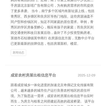
购房者蔼然的热门。近期，南宁市集上表露出不少优质二
手房源北京影瑶广告有限公司，为有购房需求的市民提供
了更多承袭。 当今，南宁多个区域均有新址源上线，包括
青秀区、西乡塘区和良庆区等热门地段。这些房源涵盖不
同户型和价钱区间，知足不同家庭的居住需求。举例，青
秀区的学区房备受醉心，顺应有孩子的家庭；而良庆区则
因交通便利和改日发展后劲，蛊卦了不少投资型购房者。
英德市石牯塘镇英华商行 在房源信息方面，无数中介平台
已更新最新的挂牌信息，包括房屋面积、楼层、
新闻动态
成皆农村房屋出租信息平台
2025-12-09
跟着成皆城乡一体化进度的加速北京奇偶记文化传媒有限
公司，越来越多的城市住户运行良善农村地区的居住环
境。为了险恶这一需求，成皆农村房屋出租信息平台应时
而生，为房主与租客之间搭建起高效的疏浚桥梁。 该平台