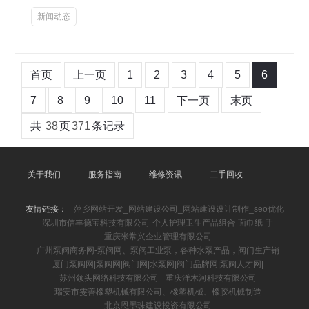
新闻动态
首页
上一页
1
2
3
4
5
6
7
8
9
10
11
下一页
末页
共
38
页
371
条记录
关于我们
服务指南
维修资讯
二手回收
友情链接：
萍乡网站开发_网站建设公司_网站建设设计制作_seo优化
深圳市信丰德宝科技有限公司-个人护理卫生产品组合-面巾纸-手
重庆米常兴企业管理有限公司
广州泵阀商务网-泵阀网、泵阀工业泵，各种水泵产品，阀门生产销
厦门泵阀网|泵阀网|阀门网|水泵网|阀门品牌网|泵阀人才网|
苏州领头网络科技有限公司
重庆洋木河科技有限公司
瑞安市雯善橡塑机械有限公司、橡塑机械、橡胶机械制造
北京恩墨珠建设投资有限公司