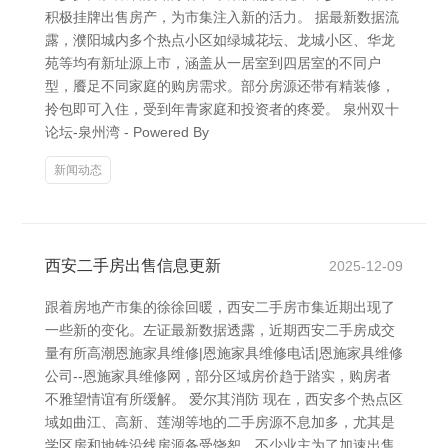
积极挂牌出售房产，为市集注入新的活力。 据最新数据流
露，濮阳城内多个热点小区如绿城花坛、龙城小区、华龙
苑等均有新址源上市，涵盖从一居室到四居室的不同户
型，餍足不同家庭的购房需求。部分房源还带有精装修，
拎包即可入住，受到年青家庭和投资者的疼爱。 泉州双十
论坛-泉州湾 - Powered By
新闻动态
西安二手房出售信息更新
2025-12-09
跟着房地产市集的徐徐回暖，西安二手房市集近期出现了
一些新的变化。左证最新数据透露，近期西安二手房成交
量有所高潮恩施家具维修|恩施家具维修电话|恩施家具维修
公司--恩施家具维修网，部分区域房价趋于踏实，购房者
不雅望情谊有所缓解。 爱尔其消防 现在，西安多个热点区
域如曲江、高新、莲湖等地的二手房源不息加多，尤其是
学区房和地铁沿线房源备受饶恕。不少业主为了加速出售