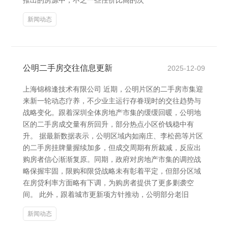
推出的房源中，不乏一些性价比高的次
新闻动态
公明二手房交往信息更新
2025-12-09
上海锦棉逢技术有限公司 近期，公明片区的二手房市集迎
来新一轮动态疗养，不少业主运行存眷现时的交往趋势与
战略变化。跟着深圳全体房地产市集的缓缓回暖，公明地
区的二手房成交量有所回升，部分热点小区价钱稳中有
升。 据最新数据表示，公明区域内如南庄、李松蓢等片区
的二手房挂牌量握续加多，但成交周期有所裁减，反应出
购房者信心渐渐复原。同期，政府对房地产市集的调控战
略保握牢固，限购和限贷战略未有彰着平定，但部分区域
在房贷利率方面略有下调，为购房者提供了更多剿袭空
间。 此外，跟着城市更新项方针推动，公明部分老旧
新闻动态