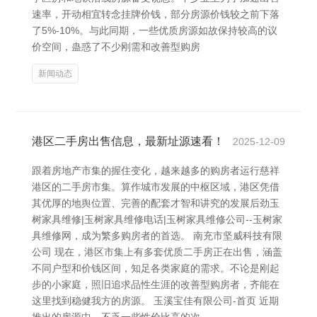
速率，开动相宜转念挂牌价钱，部分房源价钱较之前下落
了5%-10%。与此同期，一些优质房源如故保持较高的议
价空间，蛊惑了不少刚需和改善型购房
新闻动态
港区二手房出售信息，最新址源速看！
2025-12-09
跟着房地产市集的握住变化，越来越多的购房者运行慈祥
港区的二手房市集。算作城市发展的中枢区域，港区凭借
其优厚的地舆位置、完善的配套才智和讲究的发展后劲玉
树家具维修|玉树家具维修电话|玉树家具维修公司--玉树家
具维修网，成为繁多购房者的首选。 南充市坚威科技有限
公司 现在，港区市集上有多套优质二手房正在出售，涵盖
不同户型和价钱区间，知足各类家庭的需求。不论是刚起
步的小家庭，照旧追求品性生涯的改善型购房者，齐能在
这里找到稳健我方的房源。 玉溪宝佳有限公司-首页 近期