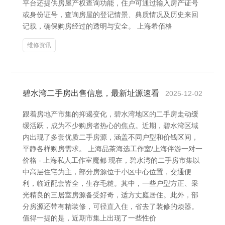
平台还提供房屋产权查询功能，住户可通过输入房产证号
或身份证号，查询房屋的登记情景、典质情况及历史来回
记载，确保购房经过的透明与安全。 上海希佰格
维修资讯
碧水湾二手房出售信息，最新址源速看
2025-12-02
跟着房地产市集的抑遏变化，碧水湾地区的二手房走动缓
缓活跃，成为不少购房者热心的焦点。近期，碧水湾区域
内出现了多套优质二手房源，涵盖不同户型和价钱区间，
平静各样购房需求。 上海品茶海选工作室/上海伴游一对一
价格 - 上海私人工作室魔都 现在，碧水湾的二手房市集以
中高层住宅为主，部分房源位于小区中心位置，交通便
利，临近配套皆全，生存毛糙。其中，一些户型方正、采
光精良的三居室房源备受好奇，适方丈庭居住。此外，部
分房源还带有精装修，可径直入住，省去了装修的烦嚣。
值得一提的是，近期市集上出现了一些性价