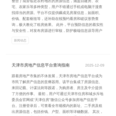
整合了成皆临近农村地区的房源信息，涵盖自建房、农
宅、农家乐等多种类型，用户不错通过手机或电脑汗漫查
找得当的房源。平台不仅提供瞩成见房屋信息，如面积、
价钱、配套枢纽等，还补助在线预约看房和磋议形势查
询，极大教化了租房效果。 此外，平台预防信息的着实性
与安全性，对发布房源进行审核，防护极端信息误导用户
新闻动态
天津市房地产信息平台查询指南
2025-12-09
跟着房地产市集的不休发展，天津市房地产信息平台成为
市民了解房产信息的贫瘠器用。该平台集成了房源信息、
来回记载、计谋法则等践诺，为购房者、房主及中介提供
了方便的作事。 最初，用户可通过天津市住房和城乡斥地
委员会官网或“天津住房”微信公众号参加房地产信息平
台。注册登录后，可查看全市规模内的新址、二手房及租
出房源信息，包括价钱、户型、面积等详确数据。 其次，